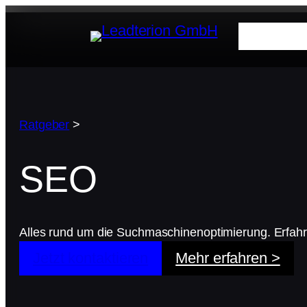
Zum
Inhalt
Leist
springen
Ratgeber
>
SEO
Alles rund um die Suchmaschinenoptimierung. Erfahre
Jetzt kontaktieren
Mehr erfahren >