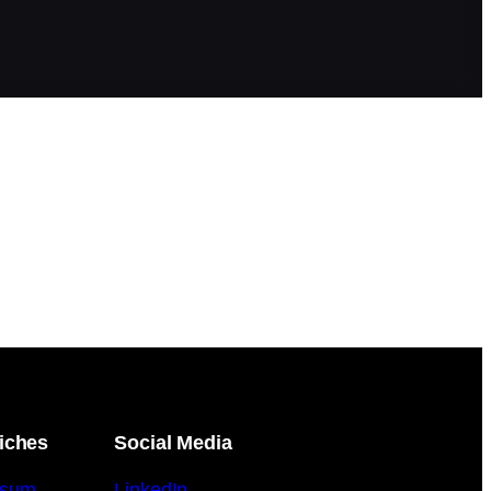
iches
Social Media
ssum
LinkedIn